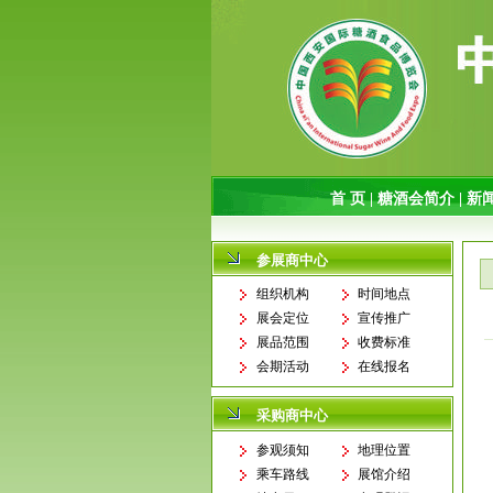
参展商中心
组织机构
时间地点
展会定位
宣传推广
展品范围
收费标准
会期活动
在线报名
采购商中心
参观须知
地理位置
乘车路线
展馆介绍