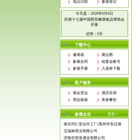
地点日程
参观登记
今天是：
2026年8月6日
距第十七届中国西安糖酒食品博览会
开幕
还有：
0天
下载中心
邀请函
展位图
参展合同
组委会账号
参展手册
入场券下载
客户服务
展会货运
酒店住宿
周边旅游
美食餐饮
参展企业
更多>>
·
南京同仁堂合作工厂(亳州市东汉酒
·
宝福林茶业有限公司
·
济南百世泉酒业有限公司