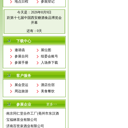
地点日程
参观登记
今天是：
2026年8月9日
距第十七届中国西安糖酒食品博览会
开幕
还有：
0天
下载中心
邀请函
展位图
参展合同
组委会账号
参展手册
入场券下载
客户服务
展会货运
酒店住宿
周边旅游
美食餐饮
参展企业
更多>>
·
南京同仁堂合作工厂(亳州市东汉酒
·
宝福林茶业有限公司
·
济南百世泉酒业有限公司