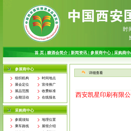
参展商中心
详细查看
组织机构
时间地点
展会定位
宣传推广
展品范围
收费标准
西安凯星印刷有限公
会期活动
在线报名
采购商中心
参观须知
地理位置
乘车路线
展馆介绍